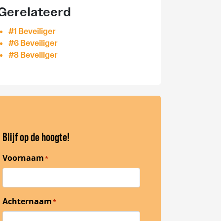
Gerelateerd
#1 Beveiliger
#6 Beveiliger
#8 Beveiliger
Blijf op de hoogte!
Voornaam
*
Achternaam
*